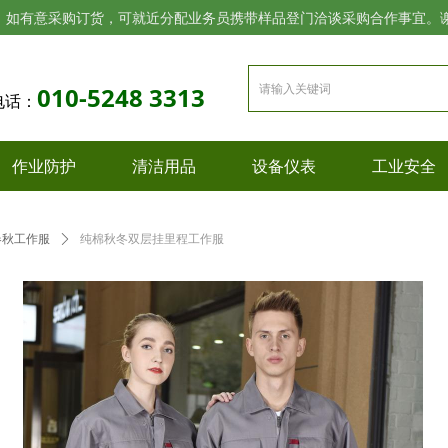
，如有意采购订货，可就近分配业务员携带样品登门洽谈采购合作事宜。
010-5248 3313
电话：
作业防护
清洁用品
设备仪表
工业安全
春秋工作服
ꄲ
纯棉秋冬双层挂里程工作服