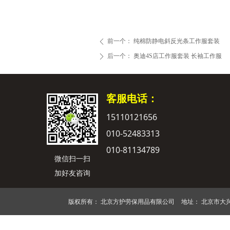
前一个：
纯棉防静电斜反光条工作服套装
ꄴ
后一个：
奥迪4S店工作服套装 长袖工作服
ꄲ
客服电话：
15110121656
010-52483313
010-81134789
微信扫一扫
加好友咨询
版权所有：
北京方护劳保用品有限公司
地址：
北京市大兴