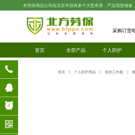
本劳保用品公司在北京市设有多个大型库房，产品现货储备
采购订货
首页
全部产品
个人防护
끅
首页
ꄲ
个人防护用品
ꄲ
现货工作服
ꄲ
뀩
뀥
낃