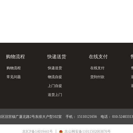
购物流程
快递送货
在线支付
购物流程
快递送货
在线支付
常见问题
物流自提
货到付款
上门自提
送货上门
区旧宫镇广厦北路2号东排大户型102室
手机：
15110121656
电话：
010-52483313
京ICP备14019441号
京公网安备11011502003876号