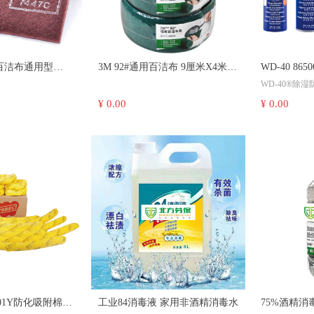
业百洁布通用型
3M 92#通用百洁布 9厘米X4米/
WD-40 8
WD-40®除
x9") 60片/箱
卷
雾罐 500ml
液，集防锈、
¥ 0.00
¥ 0.00
洁、电导六大
同时发挥作用
部件、机电设
持上佳工作状
您更多收益；
1953年在美
进器的保养，W
到如今被广泛
机、汽车、船
电力、电子、
多领域，可谓
穷”；
01Y防化吸附棉条
工业84消毒液 家用非酒精消毒水
75%酒精消