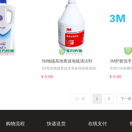
推荐砂轮片的额定线速度：≧80m/s
长*宽*高：270mm*70mm*100mm
后置开关：后拨式防尘开关，防止意
外开启，安全稳定。
锁轴按钮：快速装卸打磨片。
大功率电机：全铜线马达，使用寿命
更超长。
纤巧机身：周长17.5CM，符合亚洲人
体工学设计，单手握持作业更舒适
3M地毯高泡香波地毯清洁剂
3M护肤洗
3M高泡地毯香波含有多种高效表面活
含HP100杀
性剂，泡沫丰富持久，能有效清除重
在有效清除地毯中的灰尘、颗粒和油
色葡萄球菌等有
中性配方不伤
¥ 0.00
¥ 0.00
度污染，不留任何可能导致再次污染
渍同时、不损伤地毯纤维，使地毯颜
含有高品质抗污渍再沉积剂，防止泡
灭能力；
有效锁定皮肤
包装规格：1加
的粘性残留；
色亮丽如新；
沫中的污垢再次沉积到地毯纤维上，
配合3M地毯护理系列产品使用，效果
呵护手部肌肤
用后使地毯更加柔软，蓬松；
更佳；
稀释比例：1:8-1:20；
规格：1加仑/桶,4桶/箱 。
上一页
1
2
下一页
购物流程
快递送货
在线支付