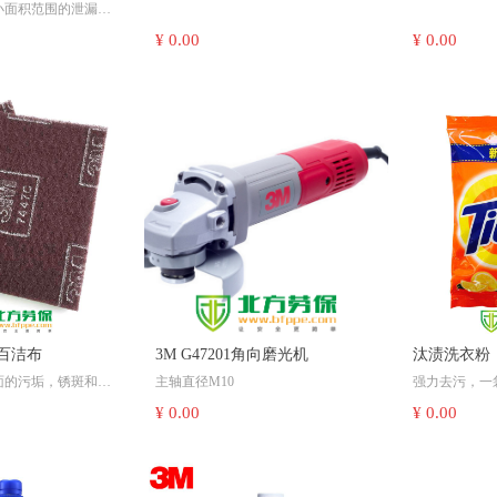
小面积范围的泄漏处
品附棉条
WD-40除湿
接把吸附棉片放在液
或疑似致癌物
¥ 0.00
¥ 0.00
体将会迅速被吸附，
心使用。
泄漏控制，常用于泄
围堵，及泄漏液体的
废料槽、冷却剂箱、
井的理想产品；
地面，是用于维护及
域地面清洁、干爽、
；
业百洁布
3M G47201角向磨光机
汰渍洗衣粉
，建议您在确定吸附
面的污垢，锈斑和氧
主轴直径M10
强力去污，一袋
之前先进行小型抽样
匀，平滑，美观；
电压：220V
¥ 0.00
¥ 0.00
命长；弹性研磨，不
输入功率：720W
尺寸；
各种形状的工件加
额定频率：50/60HZ
或紧急器材柜中，避
mm（6"X9"）。
额定转速：12000r/min
注意避免水汽及灰尘
砂轮片规格：100mm*16mm