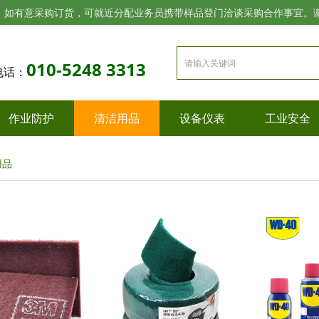
，如有意采购订货，可就近分配业务员携带样品登门洽谈采购合作事宜。
010-5248 3313
电话：
作业防护
清洁用品
设备仪表
工业安全
用品