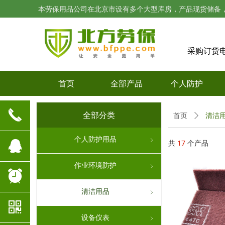
本劳保用品公司在北京市设有多个大型库房，产品现货储备
采购订货
首页
全部产品
个人防护
끅
清洁
全部分类
首页
ꄲ
个人防护用品
ꁇ
뀩
共
17
个产品
作业环境防护
ꁇ
뀥
清洁用品
ꁇ
낃
设备仪表
ꁇ