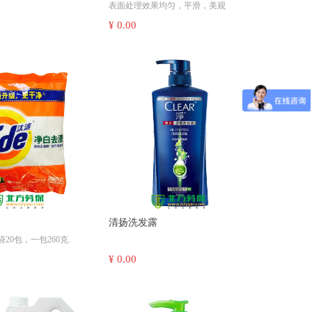
表面处理效果均匀，平滑，美观
防锈润滑剂不含有致癌物
防堵塞，使用寿命长
，安全且环保，请您放
¥ 0.00
弹性研磨，不改变工件的外观尺寸
材质柔软，适合各种形状的工件加工
作业环境安全舒适――低灰尘，无噪
音
耐水，耐油
清扬洗发露
20包，一包260克.
¥ 0.00