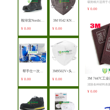
吸附棉片适用于
黄色重型化学
理，使用时可直
¥ 0.00
体表面， 泄漏液
安全方便；
鞍琸宜Nordic冬
3M 9542 KN95
吸附棉条适用于
季安全靴
活性炭口罩
¥ 0.00
¥ 0.00
漏频发区的溢漏
SafetyJogger劳
（头带式）
圈围控制；
保鞋
吸附棉枕是清理
储液器以及集水
吸附棉卷可紧贴
保持溢漏频发区
安全的重要工具
帮手仕一次性
3M9502V+头戴
丁腈多用途手
式呼吸阀自吸
3M 7447C工
¥ 0.00
¥ 0.00
为确保安全使用
清除各种材料表
套
过滤式防雾霾
材料的使用类别
化皮等；
表面处理效果均
测试；
¥ 0.00
口罩KN95
防堵塞，使用寿
改变工件的外观
材质柔软，适合
需放置在干燥处
工，耐水，耐油;
尺寸150mm*230
免阳光直射，并
一箱60片