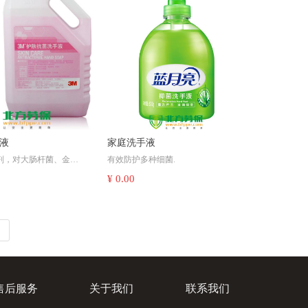
手液
家庭洗手液
菌剂，对大肠杆菌、金黄
有效防护多种细菌.
害菌类群具有99.9%杀
手，药品级保湿甘油，
¥ 0.00
中的水分，珠光柔润，
仑/桶 6桶/箱。
；
售后服务
关于我们
联系我们