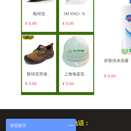
污染。
鞍琸宜
3M 9502+ N95
SafetyJogger安
自吸过滤式防
¥ 0.00
¥ 0.00
全鞋Turbo防砸
颗粒物口罩
劳保鞋
舒肤佳沐浴露
鞍琸宜劳保鞋
上海海棠安全
¥ 0.00
SafetyJogger安
帽 工地防砸头
¥ 0.00
¥ 0.00
全鞋Sahara防砸
盔
防刺穿防静电
客服电话：
请您留言