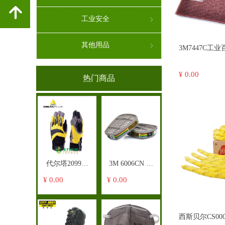
녕
工业安全
ꁇ
其他用品
ꁇ
3M7447C工
145X230mm(6"
¥ 0.00
热门商品
代尔塔209902
3M 6006CN 多
VV902高空户
用气体/ 蒸气滤
¥ 0.00
¥ 0.00
外手套
毒盒
西斯贝尔CS00