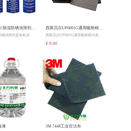
6500 除湿防锈润滑剂气
西斯贝尔UP0001G通用吸附棉片
湿防锈润滑剂是有机溶
西斯贝尔UP0001G通用吸附棉片易撕
万用吸附吸油吸油垫
除湿、解锈、润滑、清
型压点式棉片，表面经过超声波压
¥ 0.00
功能；
点，更强韧，易撕线方便选取合适尺
寸，适用于生产车间，化工厂，实验
，能高效保养各类金属
室清理擦拭物件表面的液体。
备、五金工具，使其保
态，提高工作效率，给
单位尺寸(cm)：50x40
包装尺寸：23x52x42
国诞生之初被用于火箭推
D-40除湿防锈润滑剂
吸附量最高可达(Gal/L)：16/60
应用于军工、航天、飞
运、粉末冶金、采矿、
制药、食品、家庭等许
“从太空到家庭，妙用无
毒液
3M 7448工业百洁布