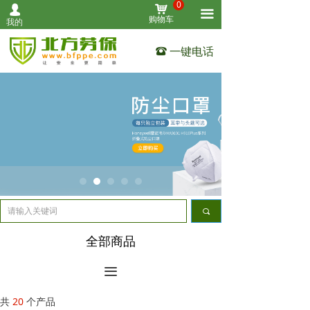
0
낙
넙
首页
끀
购物车
我的
个人防护
一键电话
뀰
作业防护
清洁用品
设备仪表
工业安全
其他用品
끠
关于我们
全部商品
联系我们
끀
全部产品
共
20
个产品